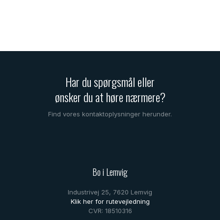
Har du spørgsmål eller
​ønsker du at høre nærmere?
Find vores kontaktoplysninger herunder.
Bo i Lemvig
Industrivej 25, 7620 Lemvig
Klik her for rutevejledning
CVR: 18510316