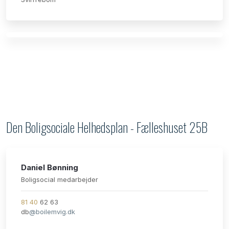
​Den Boligsociale Helhedsplan - Fælleshuset 25B
Daniel Bønning
​Boligsocial medarbejder
81 40
62 63
​db
@boilemvig.dk