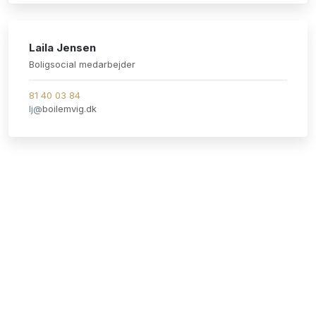
Laila Jensen
​Boligsocial medarbejder
81 40 03 84
lj@
boilemvig.dk