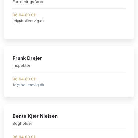
​Forretningsfører
96 64 00 01​
​jel@boilemvig.dk
Frank Drejer
​Inspektør
96 64 00 01
fd@boilemvig.dk
​
Bente Kjær Nielsen
​Bogholder
96 64 00 01