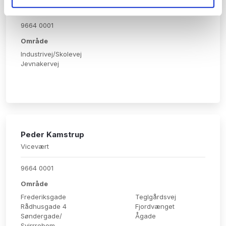
​​Vicevært
9664 0001​
Område
Industrivej/Skolevej
Jevnakervej
Peder Kamstrup
​Vicevært
9664 0001​
Område
Frederiksgade
Teglgårdsvej
Rådhusgade 4
Fjordvænget
Søndergade/
​Ågade
Svirrrebom