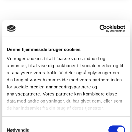
​Viceværterne
Mandag - fredag
: 07:00 til 9:00
Tlf. 9664 000 på
Denne hjemmeside bruger cookies
hverdage mellem 7.00 - 9.00​
​ vice@boilemvig.dk​​
Vi bruger cookies til at tilpasse vores indhold og
annoncer, til at vise dig funktioner til sociale medier og til
at analysere vores trafik. Vi deler også oplysninger om
din brug af vores hjemmeside med vores partnere inden
for sociale medier, annonceringspartnere og
Bo Borg
analysepartnere. Vores partnere kan kombinere disse
Vicevært
data med andre oplysninger, du har givet dem, eller som
de har indsamlet fra din brug af deres tjenester.
9664 0001
Område
Samtykkevalg
Skolevej 3
Sundahlsvej
Nødvendig