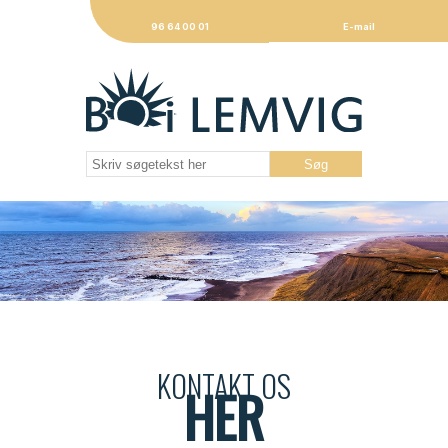
96 64 00 01
E-mail
KONTAKT OS
HER