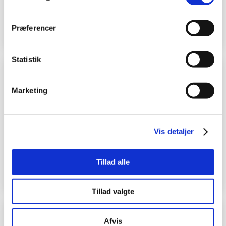
Vangevej
Tangsøgade
Frejasvej
Skovparken​
Fabjergvej
Skovbygårdvej
Præferencer
Statistik
Jack Rud Jensen
​Vicevært
Marketing
9664 0001
Område
Vis detaljer
Jens Søndergårds vej
​Danmarksgade
Romvej
Tillad alle
Vesterled
Tillad valgte
Finn P. Madsen
Afvis