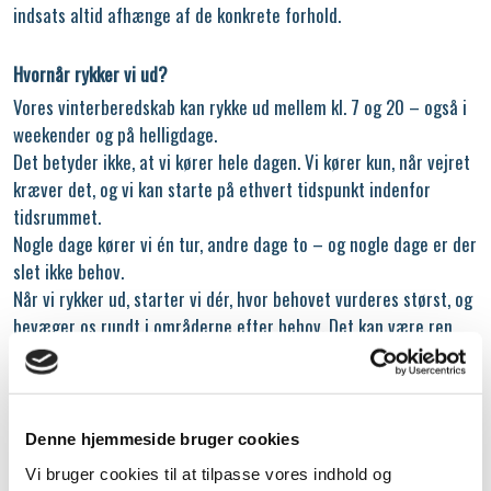
indsats altid afhænge af de konkrete forhold.
Hvornår rykker vi ud?
Vores vinterberedskab kan rykke ud mellem kl. 7 og 20 – også i
weekender og på helligdage.
Det betyder ikke, at vi kører hele dagen. Vi kører kun, når vejret
kræver det, og vi kan starte på ethvert tidspunkt indenfor
tidsrummet.
Nogle dage kører vi én tur, andre dage to – og nogle dage er der
slet ikke behov.
Når vi rykker ud, starter vi dér, hvor behovet vurderes størst, og
bevæger os rundt i områderne efter behov. Det kan være ren
saltning, snerydning eller begge dele.
Hvordan prioriterer vi?
Denne hjemmeside bruger cookies
Hver dag laver vi en samlet vurdering af vejrudsigten, mængden
af sne eller frost, risiko for isslag og forholdene i områderne.
Vi bruger cookies til at tilpasse vores indhold og