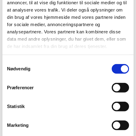
Derfor kan rækkefølgen og omfanget variere fra dag til dag. Vi
annoncer, til at vise dig funktioner til sociale medier og til
prioriterer dér, hvor indsatsen gør mest gavn – både
at analysere vores trafik. Vi deler også oplysninger om
sikkerhedsmæssigt og økonomisk.
din brug af vores hjemmeside med vores partnere inden
for sociale medier, annonceringspartnere og
analysepartnere. Vores partnere kan kombinere disse
Uforudsigelige forhold
data med andre oplysninger, du har givet dem, eller som
Isslag kan opstå meget pludseligt og være svært at se. Der kan
de har indsamlet fra din brug af deres tjenester.
derfor være glatte områder, før vi når frem. Vi håber på
forståelse og opfordrer alle til ekstra forsigtighed i
Samtykkevalg
vintermånederne.
Nødvendig
Salt til beboerne
Præferencer
I flere af vores afsnit findes der saltdepoter, som beboerne
gerne må bruge ved behov. Brug det venligt med omtanke –
både i mængde og hyppighed – så vi får mest muligt ud af
Statistik
depoterne.
Marketing
Vi gør vores bedste – sammen med jer