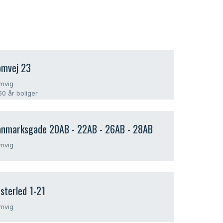
omvej 23
mvig​
50 år boliger
nmarksgade 20AB - 22AB - 26AB - 28AB
mvig​
sterled 1-21
mvig