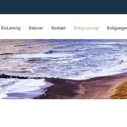
BoiLemvig
Beboer
Kontakt
Boligoversigt
Boligsøge