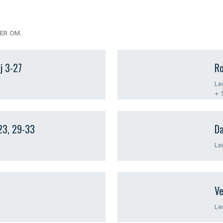
R OM.​
j 3-27
​R
Le
+ 
-23, 29-33
Da
Le
Ve
Le