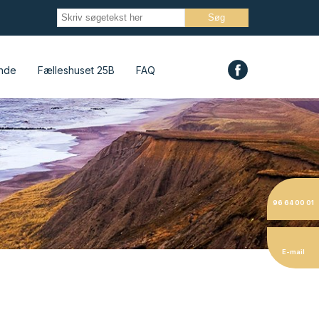
nde
Fælleshuset 25B
FAQ
96 64 00 01
E-mail