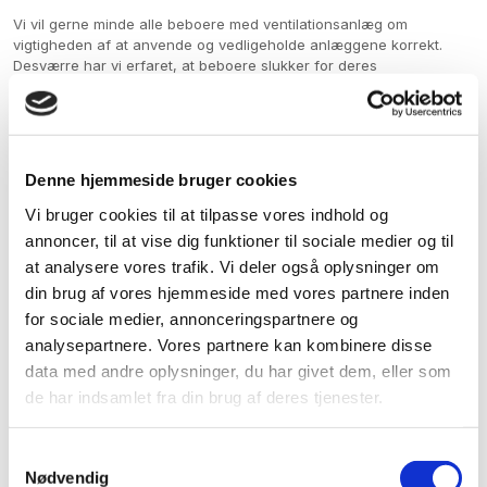
Vi vil gerne minde alle beboere med ventilationsanlæg om
vigtigheden af at anvende og vedligeholde anlæggene korrekt.
Desværre har vi erfaret, at beboere slukker for deres
ventilationsanlæg eller stopper ventilationsventilerne til med klude
eller andre materialer.
Det er vigtigt at understrege, at slukke for ventilationsanlægget
eller tilstoppe ventilerne er en klar misligholdelse af lejemålet.
Denne hjemmeside bruger cookies
Ventilationsanlægget spiller en central rolle i at opretholde et sundt
indeklima, og ukorrekt brug kan medføre problemer som fugt,
Vi bruger cookies til at tilpasse vores indhold og
skimmel og dårlig luftkvalitet.
annoncer, til at vise dig funktioner til sociale medier og til
at analysere vores trafik. Vi deler også oplysninger om
Vi har forståelse for, at nogle kan have slukket for anlæggene for
din brug af vores hjemmeside med vores partnere inden
at spare på elforbruget. Dog er det vigtigt at bemærke, at et slukket
ventilationsanlæg ofte resulterer i øgede varmeudgifter, da det
for sociale medier, annonceringspartnere og
forhindrer en effektiv udveksling af varm og kold luft i boligen.
analysepartnere. Vores partnere kan kombinere disse
Anlægget er designet til at arbejde energibesparende, så det kan i
data med andre oplysninger, du har givet dem, eller som
sidste ende koste mere at slukke for det.
de har indsamlet fra din brug af deres tjenester.
Vi vil derfor bede om at man lader ventilationsanlægget køre som
foreskrevet. Anlæggene bliver løbende vedligeholdt af vores
Samtykkevalg
viceværter, herunder udskiftning af filtre, så de fungerer optimalt
Nødvendig
og bidrager til et godt indeklima.