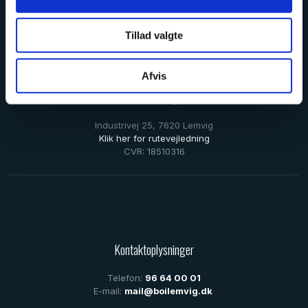
Find vores kontaktoplysninger herunder.
Tillad valgte
Afvis
Bo i Lemvig
Industrivej 25, 7620 Lemvig
Klik her for rutevejledning
CVR: 18510316
Kontaktoplysninger
Telefon:
96 64 00 01
E-mail:
mail@boilemvig.dk