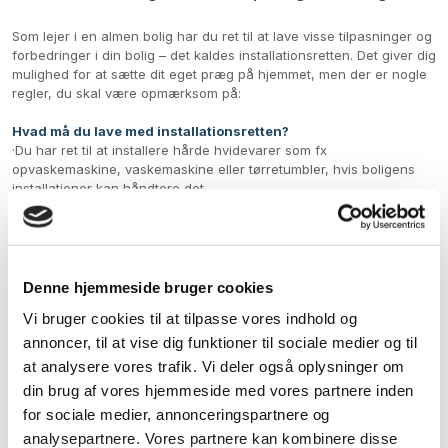
Som lejer i en almen bolig har du ret til at lave visse tilpasninger og
forbedringer i din bolig – det kaldes installationsretten. Det giver dig
mulighed for at sætte dit eget præg på hjemmet, men der er nogle
regler, du skal være opmærksom på:
Hvad må du lave med installationsretten?
·​Du har ret til at installere hårde hvidevarer som fx
opvaskemaskine, vaskemaskine eller tørretumbler, hvis boligens
installationer kan håndtere det.
·​Du kan opsætte lamper, skabe og andre løsninger, der gør
hverdagen lettere.
·​Mindre tilpasninger, som fx montering af rullegardiner eller kroge,
kræver normalt ikke tilladelse.
Denne hjemmeside bruger cookies
Hvornår skal du søge om tilladelse?
Vi bruger cookies til at tilpasse vores indhold og
Hvis arbejdet kræver ændringer i boligens faste installationer, fx el,
vand eller afløb, skal du altid søge om skriftlig tilladelse hos
annoncer, til at vise dig funktioner til sociale medier og til
administrationen.
at analysere vores trafik. Vi deler også oplysninger om
Større ændringer, som fx at male køkkenlåger eller udskifte gulve,
din brug af vores hjemmeside med vores partnere inden
kræver også godkendelse.
for sociale medier, annonceringspartnere og
Individuelle forbedringer
analysepartnere. Vores partnere kan kombinere disse