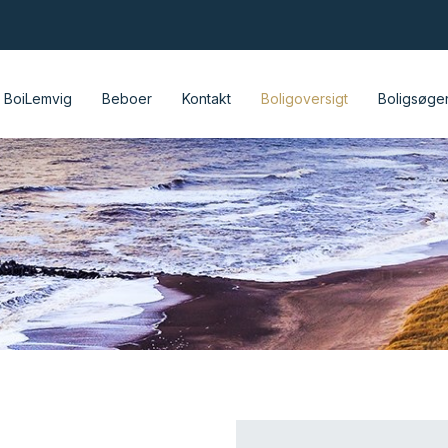
BoiLemvig
Beboer
Kontakt
Boligoversigt
Boligsøge