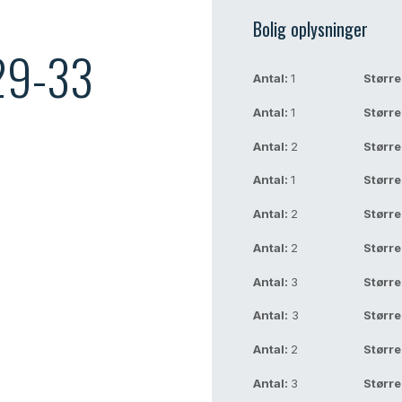
Bolig oplysninger​
29-33
Antal​:
1
Større
Antal​:
1
Større
vig By 5 minutters gang
Antal​:
2
Større
Antal​:
1
Større
Antal​:
2
Større
Antal​:
2
Større
Antal​:
3
Større
Antal​:
3
Større
Antal​:
2
Større
Antal​:
3
Større