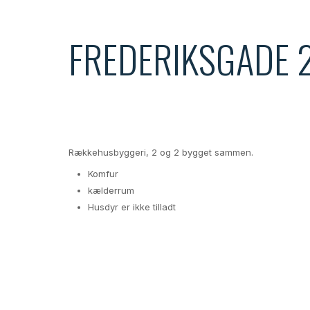
FREDERIKSGADE 
Unikt beliggende direkte til fjorden i Lem
fra Lemvig Bymidte.
Rækkehusbyggeri, 2 og 2 bygget sammen.
Komfur
kælderrum
Husdyr er ikke tilladt