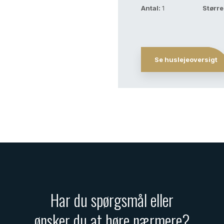
Antal:
1
Større
Se huslejeoversigt
Har du spørgsmål eller
​ønsker du at høre nærmere?