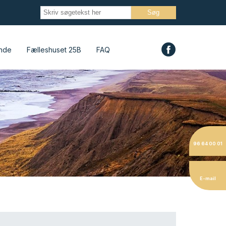
nde
Fælleshuset 25B
FAQ
96 64 00 01
E-mail