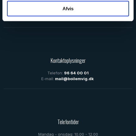
Industrivej 25, 7620 Lemvig
Afvis
Klik her for rutevejledning
CVR: 18510316
Kontaktoplysninger
Telefon:
96 64 00 01
E-mail:
mail@boilemvig.dk
Telefontider
Mandag - onsdag: 10.00 - 12.00