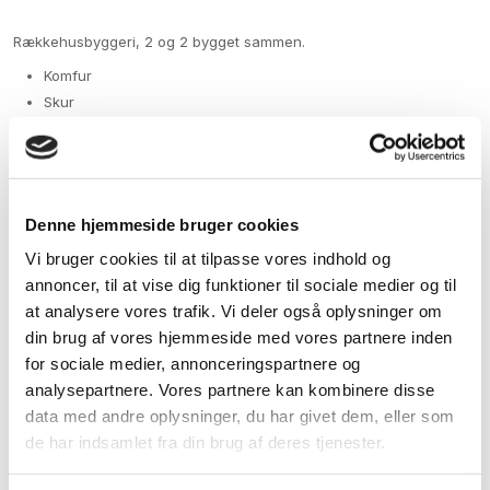
Rækkehusbyggeri, 2 og 2 bygget sammen.
Komfur
Skur
Have
Carport
Husdyr er tilladt
Denne hjemmeside bruger cookies
Vi bruger cookies til at tilpasse vores indhold og
annoncer, til at vise dig funktioner til sociale medier og til
at analysere vores trafik. Vi deler også oplysninger om
Bolig oplysninger​
din brug af vores hjemmeside med vores partnere inden
for sociale medier, annonceringspartnere og
2
Antal​:
4
Størrelse:
70 m
/
Grundplan​
analysepartnere. Vores partnere kan kombinere disse
2 rum
data med andre oplysninger, du har givet dem, eller som
2
Antal:
4
Størrelse:
85 m
/
Grundplan​
de har indsamlet fra din brug af deres tjenester.
3 rum