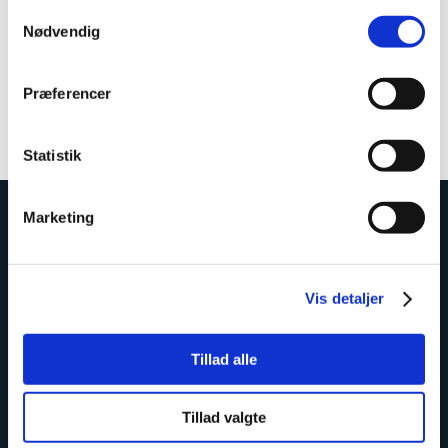
Samtykkevalg
Nødvendig
Se huslejeoversigt
Præferencer
Statistik
Marketing
Har du spørgsmål eller
​ønsker du at høre nærmere?
Vis detaljer
Find vores kontaktoplysninger herunder.
Tillad alle
Tillad valgte
Bo i Lemvig