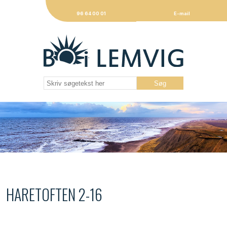
96 64 00 01
E-mail
HARETOFTEN 2-16
Beliggende 11 km fra Lemvig Havn mod vest og 11 km til
Struer Havn mod øst